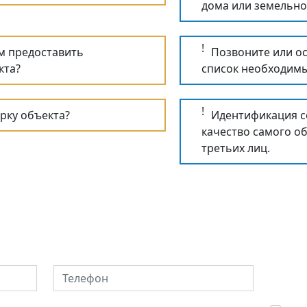
дома или земельног
!
м предоставить
Позвоните или о
кта?
список необходимы
!
рку объекта?
Идентификация со
качество самого об
третьих лиц.
ную историю понравив
Телефон