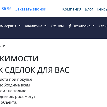
5-36-96
Заказать звонок
Компания
Блог
Кейс
оммерция
Аналитика
Отзывы
Эксклюзив
Стои
сти
жимости
 СДЕЛОК ДЛЯ ВАС
иста при покупке
еобходима всем
оит не только
дников: риск могут
 объекта.