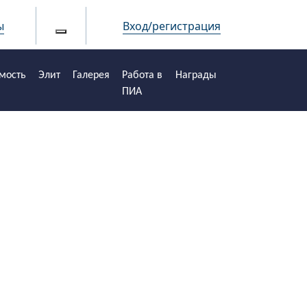
ы
Вход/регистрация
мость
Элит
Галерея
Работа в
Награды
ПИА