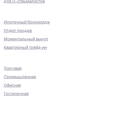
Для IT–специалистов
Партнерам
Ипотечный брокеридж
Отдел продаж
Моментальный выкуп
Квартирный трейд-ин
Коммерческая недвижимость
Торговая
Промышленная
Офисная
Гостиничная
О компании
Команда
Достижения
Практика
Галерея