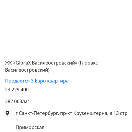
ЖК «GloraX Василеостровский» (Глоракс
Василеостровский)
Продается 3 Евро квартира
23 229 400
2
382 063/м
г Санкт-Петербург, пр-кт Крузенштерна, д 13 стр
1
Приморская