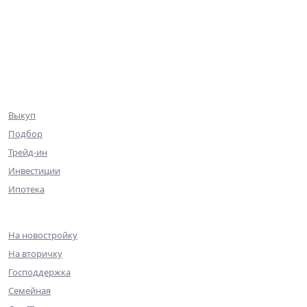
Квартиры
Коммерция
Эксклюзив
Ниже рынка
Клиентам
Выкуп
Подбор
Трейд-ин
Инвестиции
Ипотека
Ипотека
На новостройку
На вторичку
Господдержка
Семейная