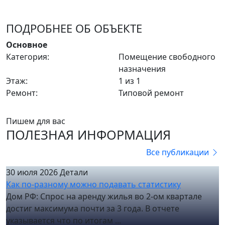
ПОДРОБНЕЕ ОБ ОБЪЕКТЕ
Основное
Категория:
Помещение свободного
назначения
Этаж:
1 из 1
Ремонт:
Типовой ремонт
Пишем для вас
ПОЛЕЗНАЯ ИНФОРМАЦИЯ
Все публикации
30 июля 2026
Детали
Как по-разному можно подавать статистику
Дом РФ: Спрос на аренду жилья во 2-ом квартале
достиг максимума почти за 3 года. В отчете
указывается что по итогам ...