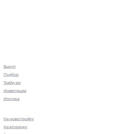
База объектов
Квартиры
Коммерция
Эксклюзив
Ниже рынка
Клиентам
Выкуп
Подбор
Трейд-ин
Инвестиции
Ипотека
Ипотека
На новостройку
На вторичку