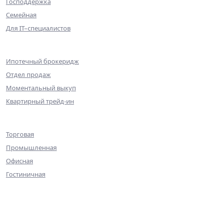
Господдержка
Семейная
Для IT–специалистов
Партнерам
Ипотечный брокеридж
Отдел продаж
Моментальный выкуп
Квартирный трейд-ин
Коммерческая недвижимость
Торговая
Промышленная
Офисная
Гостиничная
О компании
Команда
Достижения