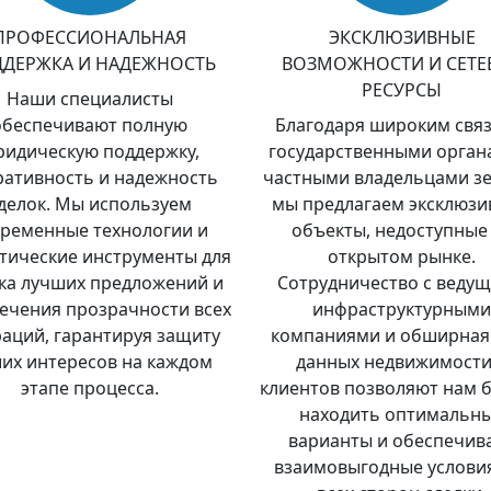
ПРОФЕССИОНАЛЬНАЯ
ЭКСКЛЮЗИВНЫЕ
ДЕРЖКА И НАДЕЖНОСТЬ
ВОЗМОЖНОСТИ И СЕТЕ
РЕСУРСЫ
Наши специалисты
обеспечивают полную
Благодаря широким связ
идическую поддержку,
государственными орган
ративность и надежность
частными владельцами зе
делок. Мы используем
мы предлагаем эксклюз
временные технологии и
объекты, недоступные
тические инструменты для
открытом рынке.
ка лучших предложений и
Сотрудничество с веду
ечения прозрачности всех
инфраструктурными
аций, гарантируя защиту
компаниями и обширная
их интересов на каждом
данных недвижимости
этапе процесса.
клиентов позволяют нам 
находить оптимальн
варианты и обеспечив
взаимовыгодные условия