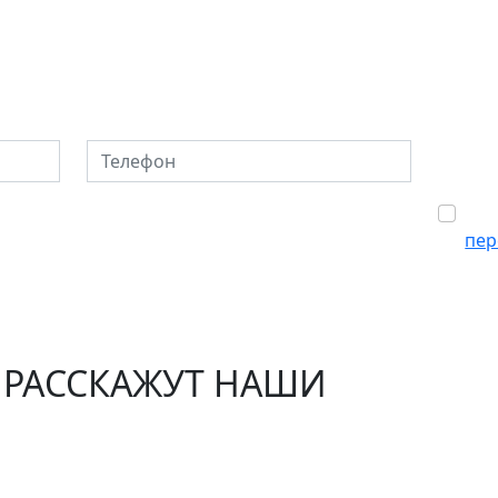
или продать, сдать или
ленное помещение? П
Телефон
Сог
пер
 РАССКАЖУТ НАШИ