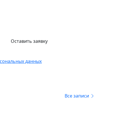
 взять в аренду
оможем!
Оставить заявку
ласен с обработкой
сональных данных
Все записи