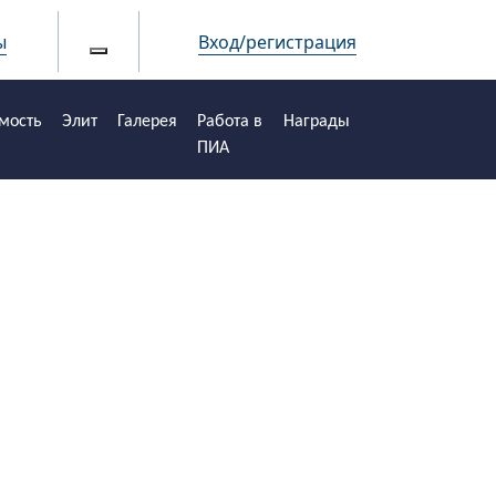
ы
Вход/регистрация
мость
Элит
Галерея
Работа в
Награды
ПИА