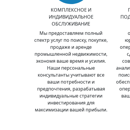
КОМПЛЕКСНОЕ И
ИНДИВИДУАЛЬНОЕ
ПОД
ОБСЛУЖИВАНИЕ
Мы предоставляем полный
спектр услуг по поиску, покупке,
юр
продаже и аренде
опе
промышленной недвижимости,
с
экономя ваше время и усилия.
со
Наши персональные
анали
консультанты учитывают все
поис
ваши потребности и
обесп
предпочтения, разрабатывая
опер
индивидуальные стратегии
ваш
инвестирования для
максимизации вашей прибыли.