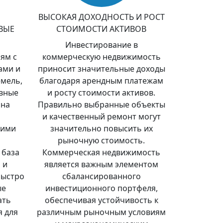
ВЫСОКАЯ ДОХОДНОСТЬ И РОСТ
ВЫЕ
СТОИМОСТИ АКТИВОВ
Инвестирование в
ям с
коммерческую недвижимость
ами и
приносит значительные доходы
мель,
благодаря арендным платежам
ивные
и росту стоимости активов.
 на
Правильно выбранные объекты
и качественный ремонт могут
щими
значительно повысить их
рыночную стоимость.
 база
Коммерческая недвижимость
 и
является важным элементом
быстро
сбалансированного
ые
инвестиционного портфеля,
ать
обеспечивая устойчивость к
 для
различным рыночным условиям