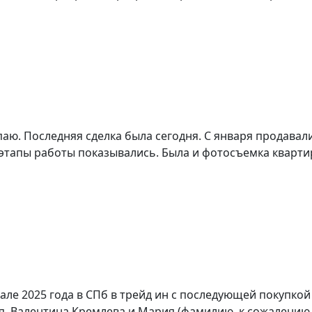
паю. Последняя сделка была сегодня. С января продавал
тапы работы показывались. Была и фотосъемка квартиры
ле 2025 года в СПб в трейд ин с последующей покупкой
 Валентина Кремлева и Мария (фамилию, к сожалению, не