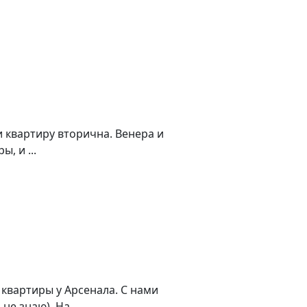
и квартиру вторична. Венера и
, и ...
 квартиры у Арсенала. С нами
 знаю). На ...