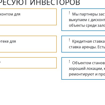
РЕСУЮТ ИНВЕСТОРОВ
!
сконтом для
Мы партнеры зас
выкупаем с дискон
объекты среди зало
!
теке для
Кредитная ставк
ставка аренды. Ест
!
?
Объектом станови
хорошей локации, 
ремонтируют и пр