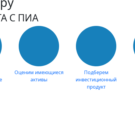
ору
А С ПИА
Оценим имеющиеся
Подберем
е
активы
инвестиционный
продукт
 как заработать на нед