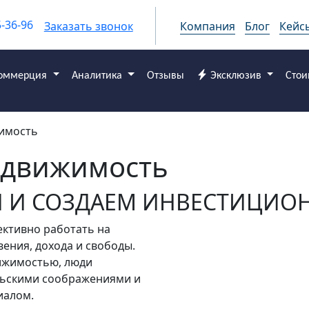
5-36-96
Заказать звонок
Компания
Блог
Кейс
оммерция
Аналитика
Отзывы
Эксклюзив
Стои
имость
едвижимость
 И СОЗДАЕМ ИНВЕСТИЦИО
ктивно работать на
ения, дохода и свободы.
вижимостью, люди
льскими соображениями и
иалом.