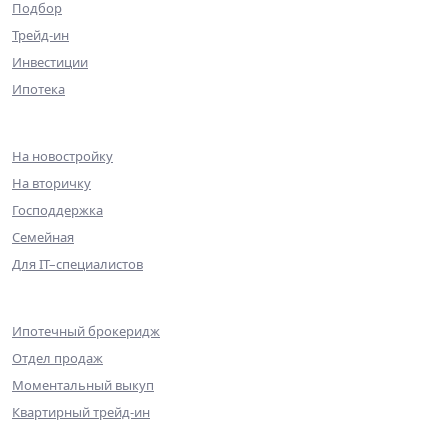
Подбор
Трейд-ин
Инвестиции
Ипотека
Ипотека
На новостройку
На вторичку
Господдержка
Семейная
Для IT–специалистов
Партнерам
Ипотечный брокеридж
Отдел продаж
Моментальный выкуп
Квартирный трейд-ин