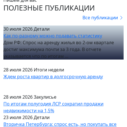
Пишем для вас
ПОЛЕЗНЫЕ ПУБЛИКАЦИИ
Все публикации
30 июля 2026
Детали
Как по-разному можно подавать статистику
Дом РФ: Спрос на аренду жилья во 2-ом квартале
достиг максимума почти за 3 года. В отчете
указывается что по итогам ...
28 июля 2026
Итоги недели
Ждем роста квартир в долгосрочную аренду
28 июля 2026
Закулисье
По итогам полугодия ЛСР сократил продажи
недвижимости на 1,5%
23 июля 2026
Детали
Вторичка Петербурга: спрос есть, но покупать все