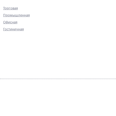
Коммерческая недвижимость
Торговая
Промышленная
Офисная
Гостиничная
О компании
Команда
Достижения
Практика
Галерея
Контакты
© ПИА Недвижимость — 2025
Агентство недвижимости, ипотечный брокер и
профессиональный консультант на рынке инвестиций и