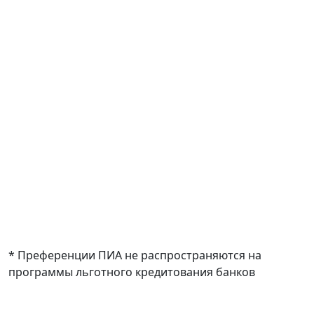
Платеж в месяц
₽
Переплата
₽
В БАНКЕ
Платеж в месяц
₽
Переплата
₽
* Преференции ПИА не распространяются на
программы льготного кредитования банков