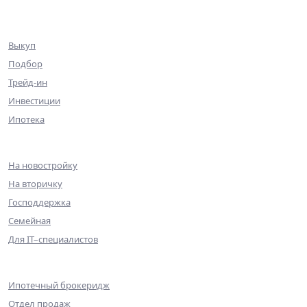
Клиентам
Выкуп
Подбор
Трейд-ин
Инвестиции
Ипотека
Ипотека
На новостройку
На вторичку
Господдержка
Семейная
Для IT–специалистов
Партнерам
Ипотечный брокеридж
Отдел продаж