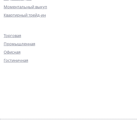
Моментальный выкуп
Квартирный трейд-ин
Коммерческая недвижимость
Торговая
Промышленная
Офисная
Гостиничная
О компании
Команда
Достижения
Практика
Галерея
Контакты