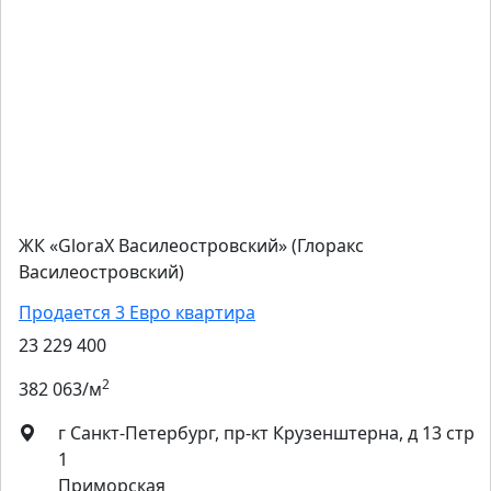
ЖК «GloraX Василеостровский» (Глоракс
Василеостровский)
Продается 3 Евро квартира
23 229 400
2
382 063/м
г Санкт-Петербург, пр-кт Крузенштерна, д 13 стр
1
Приморская