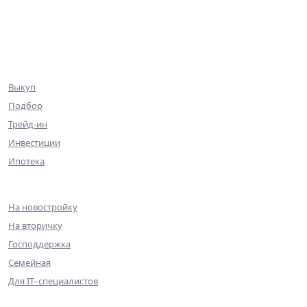
Коммерция
Эксклюзив
Ниже рынка
Клиентам
Выкуп
Подбор
Трейд-ин
Инвестиции
Ипотека
Ипотека
На новостройку
На вторичку
Господдержка
Семейная
Для IT–специалистов
Партнерам