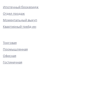
Ипотечный брокеридж
Отдел продаж
Моментальный выкуп
Квартирный трейд-ин
Коммерческая недвижимость
Торговая
Промышленная
Офисная
Гостиничная
О компании
Команда
Достижения
Практика
Галерея
Контакты