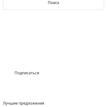
Квартиры НИЖЕ рынка
Подписывайтесь на наш телеграм-канал и узнавайте
первыми о лучших предложениях на рынке Санкт-
Петербурга
Подписаться
Лучшие предложения