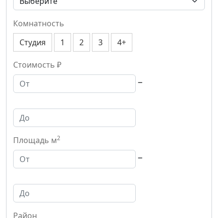
Комнатность
Студия
1
2
3
4+
Стоимость ₽
–
2
Площадь м
–
Район